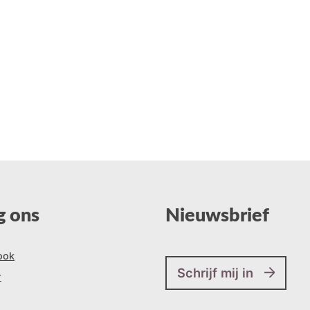
g ons
Nieuwsbrief
ook
Schrijf mij in
r