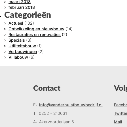
maart 2018
februari 2018
Categorieën
Actueel
(102)
Ontwikkeling en nieuwbouw
(14)
Restauraties en renovaties
(2)
Specials
(3)
Utiliteitsbouw
(1)
Verbouwingen
(2)
Villabouw
(6)
Contact
Vol
E:
info@vanderhulstbouwbedrijf.nl
Faceb
T:
0252 - 210031
Twitte
A:
Akervoorderlaan 6
Mail