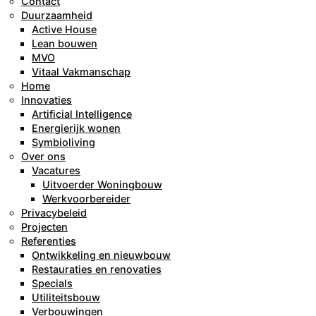
Contact
Duurzaamheid
Active House
Lean bouwen
MVO
Vitaal Vakmanschap
Home
Innovaties
Artificial Intelligence
Energierijk wonen
Symbioliving
Over ons
Vacatures
Uitvoerder Woningbouw
Werkvoorbereider
Privacybeleid
Projecten
Referenties
Ontwikkeling en nieuwbouw
Restauraties en renovaties
Specials
Utiliteitsbouw
Verbouwingen