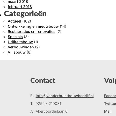
maart 2018
februari 2018
Categorieën
Actueel
(102)
Ontwikkeling en nieuwbouw
(14)
Restauraties en renovaties
(2)
Specials
(3)
Utiliteitsbouw
(1)
Verbouwingen
(2)
Villabouw
(6)
Contact
Vol
E:
info@vanderhulstbouwbedrijf.nl
Faceb
T:
0252 - 210031
Twitte
A:
Akervoorderlaan 6
Mail