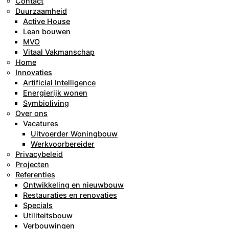
Contact
Duurzaamheid
Active House
Lean bouwen
MVO
Vitaal Vakmanschap
Home
Innovaties
Artificial Intelligence
Energierijk wonen
Symbioliving
Over ons
Vacatures
Uitvoerder Woningbouw
Werkvoorbereider
Privacybeleid
Projecten
Referenties
Ontwikkeling en nieuwbouw
Restauraties en renovaties
Specials
Utiliteitsbouw
Verbouwingen