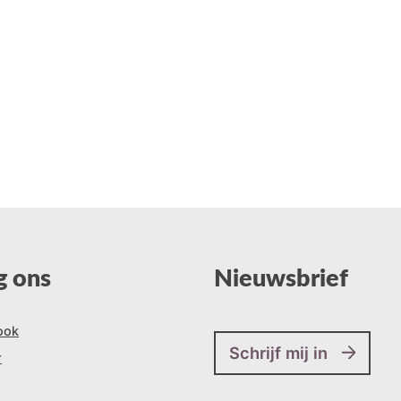
g ons
Nieuwsbrief
ook
Schrijf mij in
r