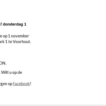
af
donderdag 1
eze op 1 november
ark 1 te Voorhout.
VON.
Wilt u op de
olgen op
facebook
!