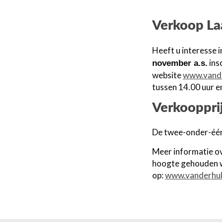
Verkoop La
Heeft u interesse 
ins
november a.s.
website
www.vande
tussen 14.00 uur e
Verkooppri
De twee-onder-één
Meer informatie o
hoogte gehouden wo
op:
www.vanderhuls