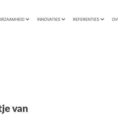
URZAAMHEID
INNOVATIES
REFERENTIES
OV
tje van