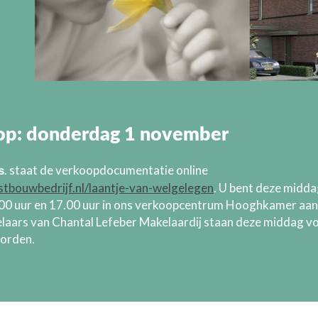
oop: donderdag 1 november
. staat de verkoopdocumentatie online
s
tbouwbedrijf.nl/laantje-van-welgelegen
. U bent deze midda
00 uur en 17.00 uur in ons verkoopcentrum Hooghkamer aan h
laars van Chantal Lefeber Makelaardij staan deze middag vo
orden.