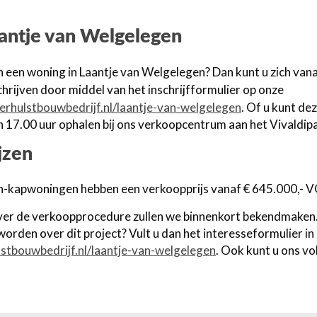
antje van Welgelegen
in een woning in Laantje van Welgelegen? Dan kunt u zich van
chrijven door middel van het inschrijfformulier op onze
rhulstbouwbedrijf.nl/laantje-van-welgelegen
. Of u kunt d
n 17.00 uur ophalen bij ons verkoopcentrum aan het Vivaldip
jzen
-kapwoningen hebben een verkoopprijs vanaf € 645.000,- 
ver de verkoopprocedure zullen we binnenkort bekendmaken. 
rden over dit project? Vult u dan het interesseformulier in
tbouwbedrijf.nl/laantje-van-welgelegen
. Ook kunt u ons v